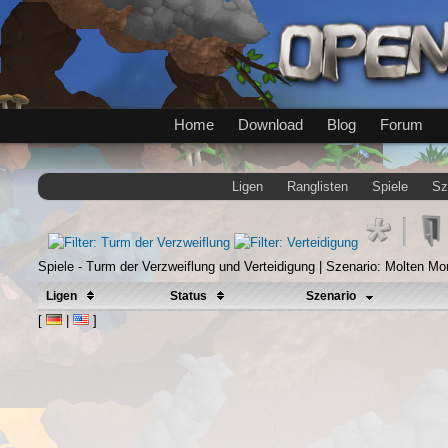
Home
Download
Blog
Forum
Ligen
Ranglisten
Spiele
Sz
Spiele - Turm der Verzweiflung und Verteidigung | Szenario: Molten M
Ligen
Status
Szenario
[
|
]