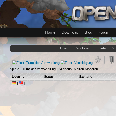
Home
Download
Blog
Forum
Ligen
Ranglisten
Spiele
Sz
Spiele - Turm der Verzweiflung | Szenario: Molten Monarch
Ligen
Status
Szenario
[
|
]