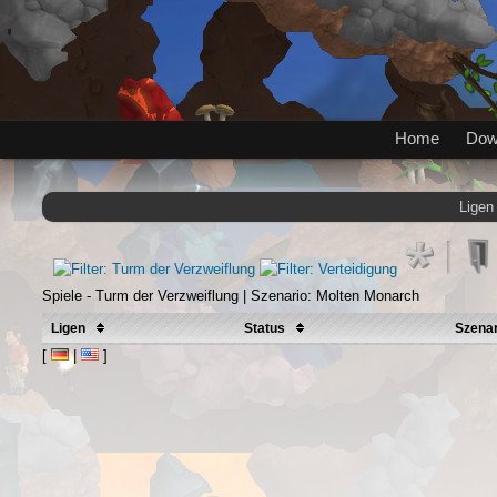
Home
Dow
Ligen
Spiele - Turm der Verzweiflung | Szenario: Molten Monarch
Ligen
Status
Szena
[
|
]