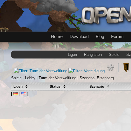
Home
Download
Blog
Forum
Ligen
Ranglisten
Spiele
Sz
Spiele - Lobby | Turm der Verzweiflung | Szenario: Eisenberg
Ligen
Status
Szenario
[
|
]