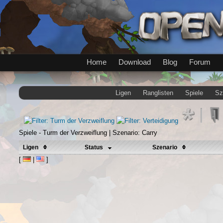
Home
Download
Blog
Forum
Ligen
Ranglisten
Spiele
Sz
Spiele - Turm der Verzweiflung | Szenario: Carry
Ligen
Status
Szenario
[
|
]