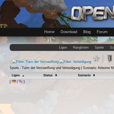
Home
Download
Blog
Forum
Ligen
Ranglisten
Spiele
Sz
Spiele - Turm der Verzweiflung und Verteidigung | Szenario: Airborne M
Ligen
Status
Szenario
[
|
]