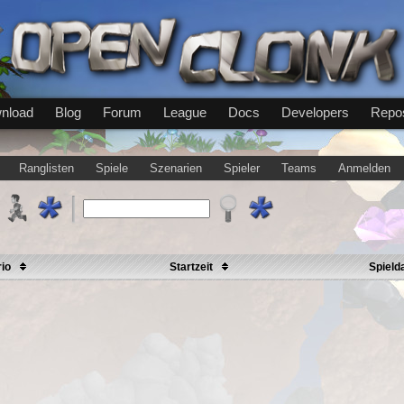
nload
Blog
Forum
League
Docs
Developers
Repos
Ranglisten
Spiele
Szenarien
Spieler
Teams
Anmelden
rio
Startzeit
Spield