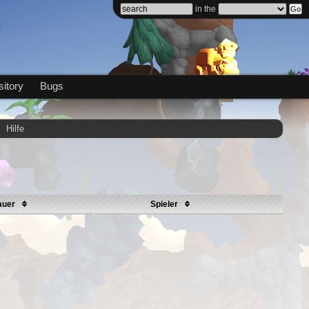
in the
itory
Bugs
Hilfe
auer
Spieler