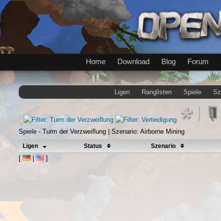
Home
Download
Blog
Forum
Ligen
Ranglisten
Spiele
Sz
Spiele - Turm der Verzweiflung | Szenario: Airborne Mining
Ligen
Status
Szenario
[
|
]