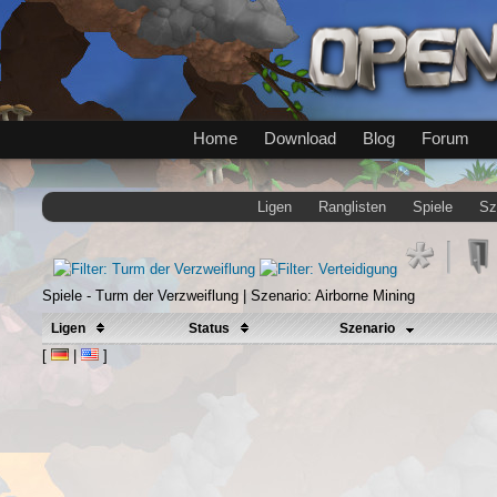
Home
Download
Blog
Forum
Ligen
Ranglisten
Spiele
Sz
Spiele - Turm der Verzweiflung | Szenario: Airborne Mining
Ligen
Status
Szenario
[
|
]