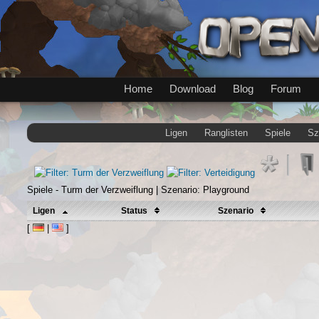
Home
Download
Blog
Forum
Ligen
Ranglisten
Spiele
Sz
Spiele - Turm der Verzweiflung | Szenario: Playground
Ligen
Status
Szenario
[
|
]