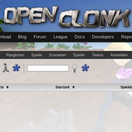
nload
Blog
Forum
League
Docs
Developers
Repos
Ranglisten
Spiele
Szenarien
Spieler
Teams
Anmelden
rio
Startzeit
Spield