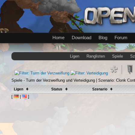
Home
Download
Blog
Forum
Ligen
Ranglisten
Spiele
Sz
Spiele - Turm der Verzweiflung und Verteidigung | Szenario: Clonk Cont
Ligen
Status
Szenario
[
|
]