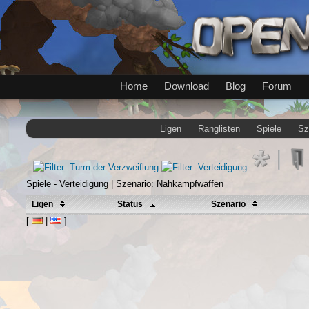
Home
Download
Blog
Forum
Ligen
Ranglisten
Spiele
Sz
Spiele - Verteidigung | Szenario: Nahkampfwaffen
Ligen
Status
Szenario
[
|
]