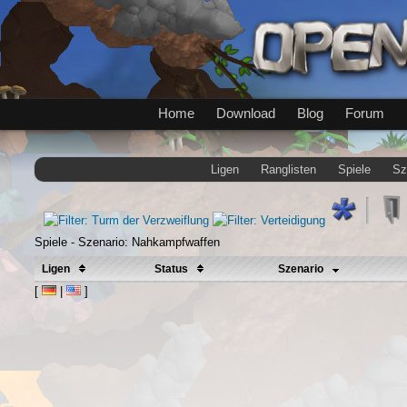
Home
Download
Blog
Forum
Ligen
Ranglisten
Spiele
Sz
Spiele - Szenario: Nahkampfwaffen
Ligen
Status
Szenario
[
|
]