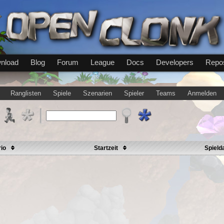
nload
Blog
Forum
League
Docs
Developers
Repos
Ranglisten
Spiele
Szenarien
Spieler
Teams
Anmelden
rio
Startzeit
Spield