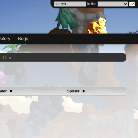
in the
itory
Bugs
Hilfe
auer
Spieler