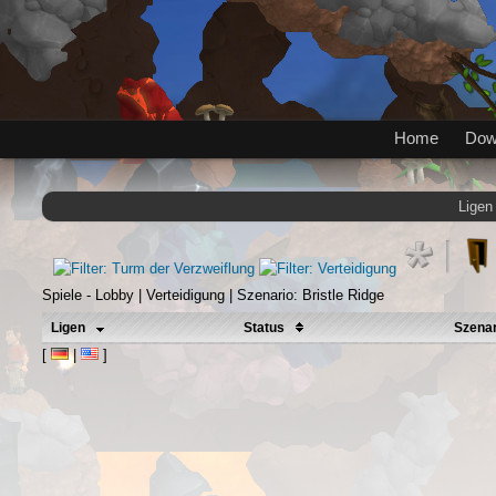
Home
Dow
Ligen
Spiele - Lobby | Verteidigung | Szenario: Bristle Ridge
Ligen
Status
Szena
[
|
]