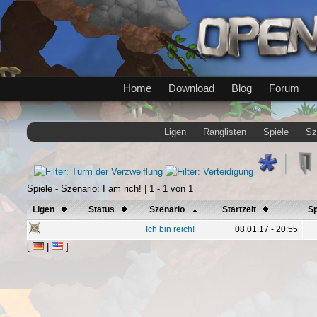
Home
Download
Blog
Forum
Ligen
Ranglisten
Spiele
Sz
Spiele - Szenario: I am rich! | 1 - 1 von 1
Ligen
Status
Szenario
Startzeit
Sp
Ich bin reich!
08.01.17 - 20:55
[
|
]