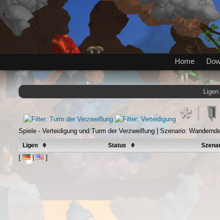
Home
Dow
Ligen
Spiele - Verteidigung und Turm der Verzweiflung | Szenario: Wandernd
Ligen
Status
Szena
[
|
]