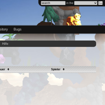
in the
itory
Bugs
Hilfe
auer
Spieler