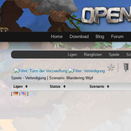
Home
Download
Blog
Forum
Ligen
Ranglisten
Spiele
Sz
Spiele - Verteidigung | Szenario: Wandering Wipf
Ligen
Status
Szenario
[
|
]