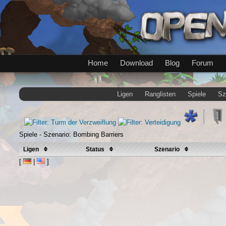
Home
Download
Blog
Forum
Ligen
Ranglisten
Spiele
Sz
Spiele - Szenario: Bombing Barriers
Ligen
Status
Szenario
[
|
]