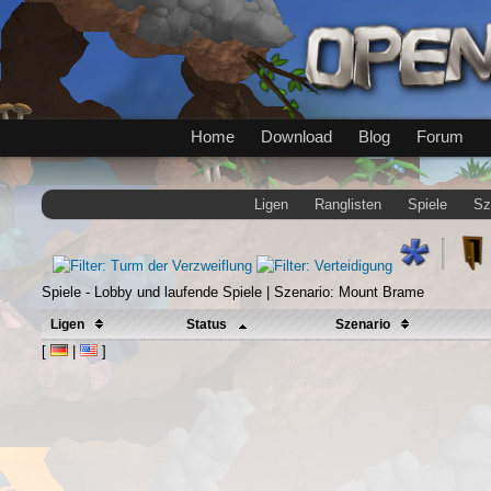
Home
Download
Blog
Forum
Ligen
Ranglisten
Spiele
Sz
Spiele - Lobby und laufende Spiele | Szenario: Mount Brame
Ligen
Status
Szenario
[
|
]