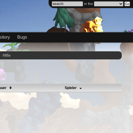
in the
itory
Bugs
Hilfe
auer
Spieler