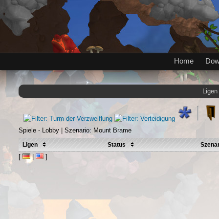
Home
Dow
Ligen
Spiele - Lobby | Szenario: Mount Brame
Ligen
Status
Szena
[
|
]