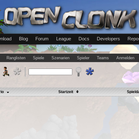
nload
Blog
Forum
League
Docs
Developers
Repos
Ranglisten
Spiele
Szenarien
Spieler
Teams
Anmelden
rio
Startzeit
Spield