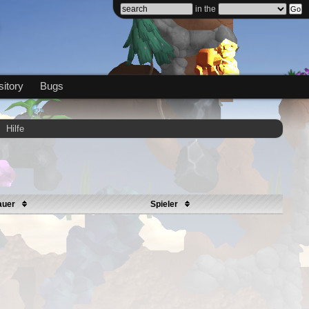
in the
itory
Bugs
Hilfe
auer
Spieler