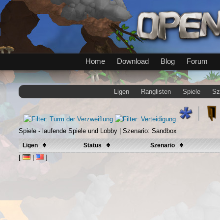
Home
Download
Blog
Forum
Ligen
Ranglisten
Spiele
Sz
Spiele - laufende Spiele und Lobby | Szenario: Sandbox
Ligen
Status
Szenario
[
|
]