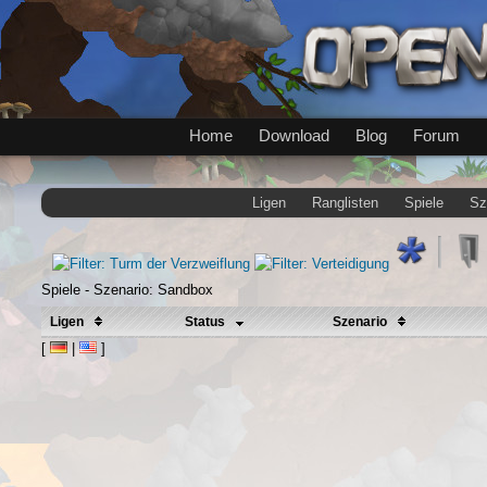
Home
Download
Blog
Forum
Ligen
Ranglisten
Spiele
Sz
Spiele - Szenario: Sandbox
Ligen
Status
Szenario
[
|
]