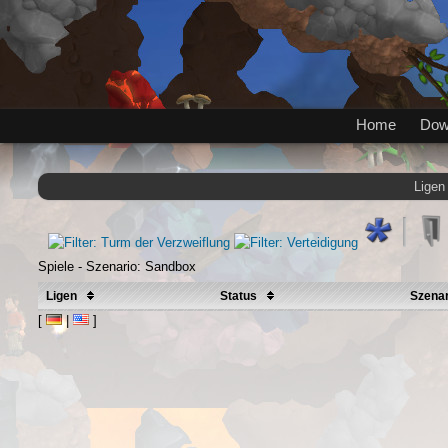
Home
Dow
Ligen
Spiele - Szenario: Sandbox
Ligen
Status
Szena
[
|
]