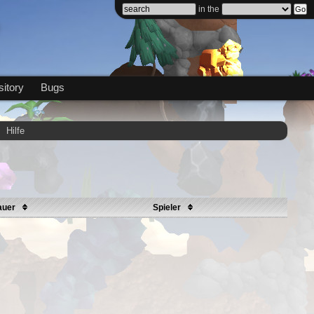
in the
itory
Bugs
Hilfe
auer
Spieler