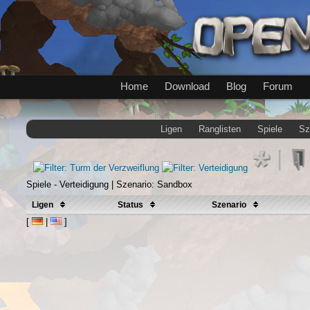
Home
Download
Blog
Forum
Ligen
Ranglisten
Spiele
Sz
Spiele - Verteidigung | Szenario: Sandbox
Ligen
Status
Szenario
[
|
]