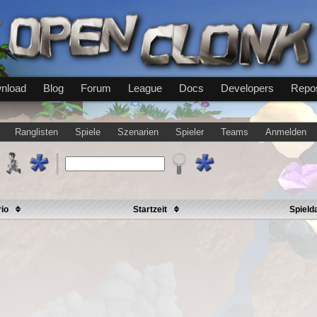
nload
Blog
Forum
League
Docs
Developers
Repos
Ranglisten
Spiele
Szenarien
Spieler
Teams
Anmelden
rio
Startzeit
Spield