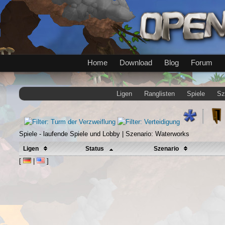
Home
Download
Blog
Forum
Ligen
Ranglisten
Spiele
Sz
Spiele - laufende Spiele und Lobby | Szenario: Waterworks
Ligen
Status
Szenario
[
|
]