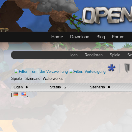
Home
Download
Blog
Forum
Ligen
Ranglisten
Spiele
Sz
Spiele - Szenario: Waterworks
Ligen
Status
Szenario
[
|
]