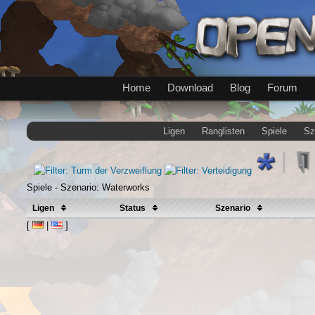
Home
Download
Blog
Forum
Ligen
Ranglisten
Spiele
Sz
Spiele - Szenario: Waterworks
Ligen
Status
Szenario
[
|
]