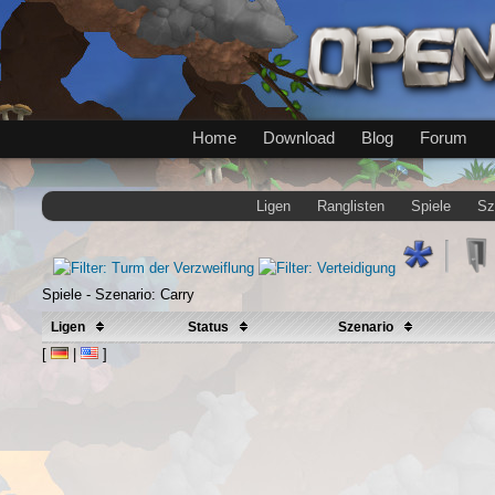
Home
Download
Blog
Forum
Ligen
Ranglisten
Spiele
Sz
Spiele - Szenario: Carry
Ligen
Status
Szenario
[
|
]