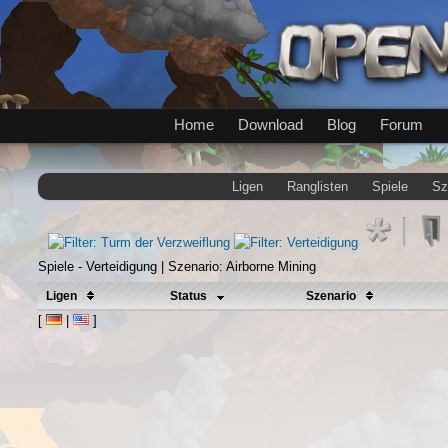
Home
Download
Blog
Forum
Ligen
Ranglisten
Spiele
Sz
Spiele - Verteidigung | Szenario: Airborne Mining
Ligen
Status
Szenario
[
|
]