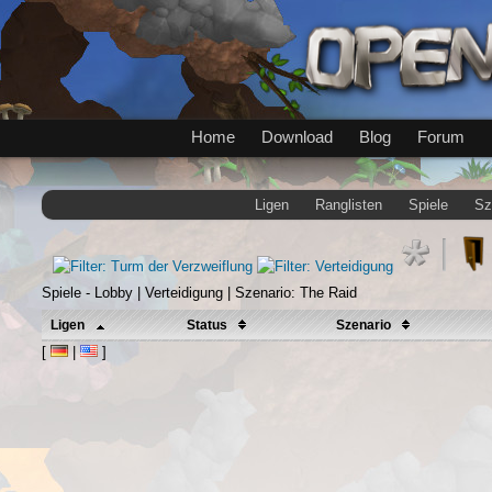
Home
Download
Blog
Forum
Ligen
Ranglisten
Spiele
Sz
Spiele - Lobby | Verteidigung | Szenario: The Raid
Ligen
Status
Szenario
[
|
]