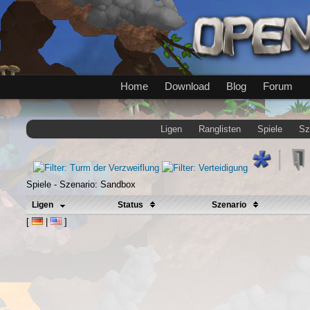
Home
Download
Blog
Forum
Ligen
Ranglisten
Spiele
Sz
Spiele - Szenario: Sandbox
Ligen
Status
Szenario
[
|
]