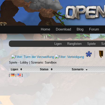
Home
Download
Blog
Forum
Ligen
Ranglisten
Spiele
Sz
Spiele - Lobby | Szenario: Sandbox
Ligen
Status
Szenario
[
|
]