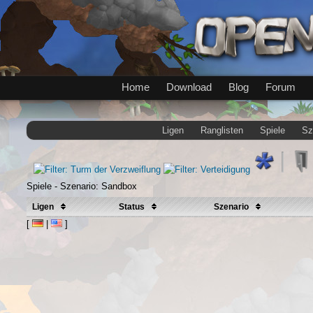
Home
Download
Blog
Forum
Ligen
Ranglisten
Spiele
Sz
Spiele - Szenario: Sandbox
Ligen
Status
Szenario
[
|
]