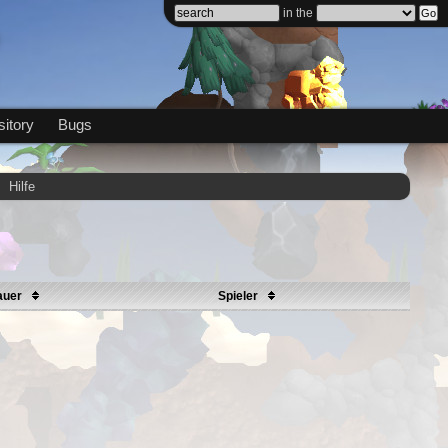
in the
itory
Bugs
Hilfe
auer
Spieler