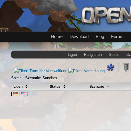
Home
Download
Blog
Forum
Ligen
Ranglisten
Spiele
Sz
Spiele - Szenario: Sandbox
Ligen
Status
Szenario
[
|
]