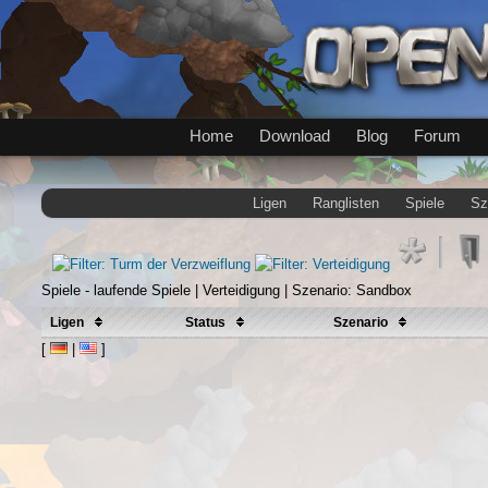
Home
Download
Blog
Forum
Ligen
Ranglisten
Spiele
Sz
Spiele - laufende Spiele | Verteidigung | Szenario: Sandbox
Ligen
Status
Szenario
[
|
]