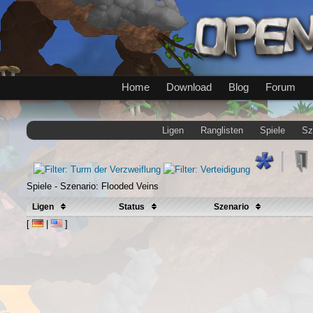
Home
Download
Blog
Forum
Ligen
Ranglisten
Spiele
Sz
Spiele - Szenario: Flooded Veins
Ligen
Status
Szenario
[
|
]