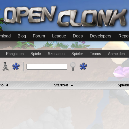
nload
Blog
Forum
League
Docs
Developers
Repos
Ranglisten
Spiele
Szenarien
Spieler
Teams
Anmelden
rio
Startzeit
Spield