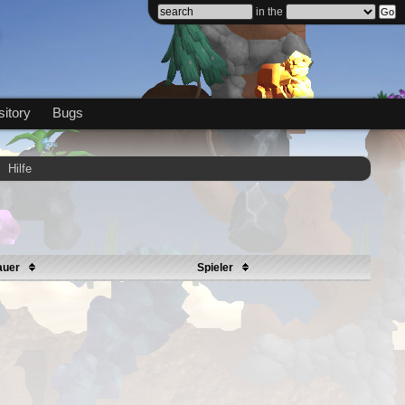
in the
itory
Bugs
Hilfe
auer
Spieler