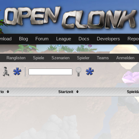
nload
Blog
Forum
League
Docs
Developers
Repos
Ranglisten
Spiele
Szenarien
Spieler
Teams
Anmelden
rio
Startzeit
Spield