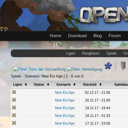
Home
Download
Blog
Forum
Ligen
Ranglisten
Spiele
Sz
Spiele - Szenario: New Eis Age | 1 - 6 von 6
Ligen
Status
Szenario
Startzeit
Spielda
New Eis Age
02.12.17 - 21:06
New Eis Age
20.11.17 - 21:00
New Eis Age
18.11.17 - 19:44
New Eis Age
18.11.17 - 01:33
New Eis Age
17.11.17 - 23:56