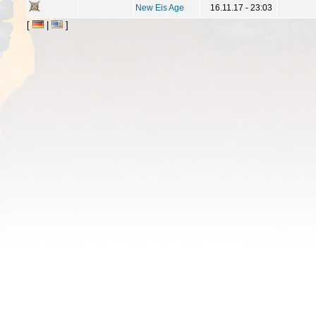
New Eis Age
16.11.17 - 23:03
[
|
]