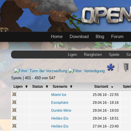
Home
Download
Blog
Forum
Ligen
Ranglisten
Spiele
Sz
Spiele | 401 - 450 von 547
Ligen
Status
Szenario
Startzeit
Spie
Miami Ice
25.06.16 - 22:55
Exosphäre
29.04.16 - 19:16
Dunkle Mine
29.04.16 - 19:03
Heißes Eis
29.04.16 - 18:51
Heißes Eis
27.04.16 - 23:40