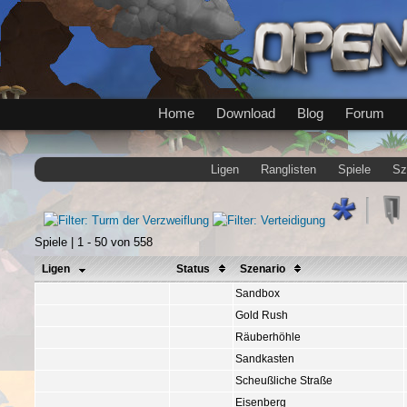
Home
Download
Blog
Forum
Ligen
Ranglisten
Spiele
Sz
Spiele | 1 - 50 von 558
Ligen
Status
Szenario
Sandbox
Gold Rush
Räuberhöhle
Sandkasten
Scheußliche Straße
Eisenberg