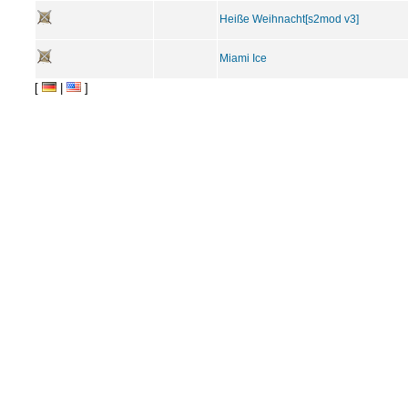
Heiße Weihnacht[s2mod v3]
Miami Ice
[
|
]