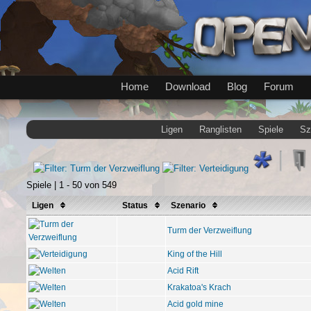
Home
Download
Blog
Forum
Ligen
Ranglisten
Spiele
Sz
Spiele | 1 - 50 von 549
Ligen
Status
Szenario
Turm der Verzweiflung
King of the Hill
Acid Rift
Krakatoa's Krach
Acid gold mine