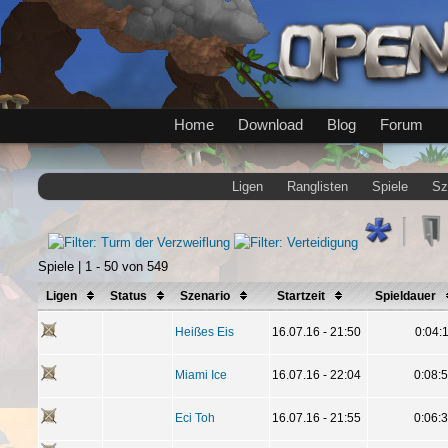
Home
Download
Blog
Forum
Ligen
Ranglisten
Spiele
Sz
Spiele | 1 - 50 von 549
Ligen
Status
Szenario
Startzeit
Spieldauer
Heißes Eis
16.07.16 - 21:50
0:04:
Miami Ice
16.07.16 - 22:04
0:08:
Eci Toh
16.07.16 - 21:55
0:06: